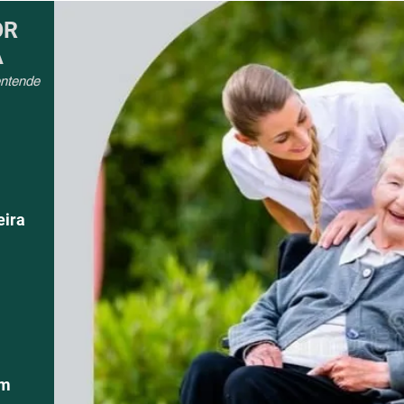
OR
A
entende
eira
om